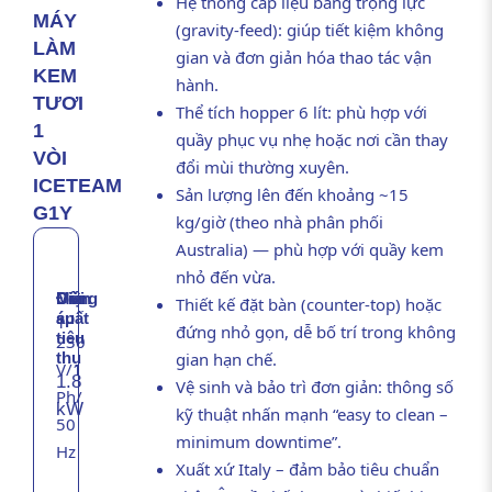
Hệ thống cấp liệu bằng trọng lực
MÁY
(gravity-feed): giúp tiết kiệm không
LÀM
gian và đơn giản hóa thao tác vận
KEM
hành.
TƯƠI
Thể tích hopper 6 lít: phù hợp với
1
quầy phục vụ nhẹ hoặc nơi cần thay
VÒI
đổi mùi thường xuyên.
ICETEAM
Sản lượng lên đến khoảng ~15
G1Y
kg/giờ (theo nhà phân phối
Australia) — phù hợp với quầy kem
nhỏ đến vừa.
Điện
Công
Mùi
Thiết kế đặt bàn (counter-top) hoặc
áp
suất
1
đứng nhỏ gọn, dễ bố trí trong không
tiêu
230
gian hạn chế.
thụ
V/1
1.8
Vệ sinh và bảo trì đơn giản: thông số
Ph/
kW
kỹ thuật nhấn mạnh “easy to clean –
50
minimum downtime”.
Hz
Xuất xứ Italy – đảm bảo tiêu chuẩn