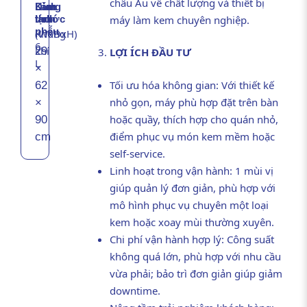
châu Âu về chất lượng và thiết bị
Dung
Kích
Làm
máy làm kem chuyên nghiệp.
tích
thước
lạnh
phễu
(WxDxH)
Không
6
29
khí
LỢI ÍCH ĐẦU TƯ
L
×
Tối ưu hóa không gian: Với thiết kế
62
nhỏ gọn, máy phù hợp đặt trên bàn
×
hoặc quầy, thích hợp cho quán nhỏ,
90
điểm phục vụ món kem mềm hoặc
cm
self-service.
Linh hoạt trong vận hành: 1 mùi vị
giúp quản lý đơn giản, phù hợp với
mô hình phục vụ chuyên một loại
kem hoặc xoay mùi thường xuyên.
Chi phí vận hành hợp lý: Công suất
không quá lớn, phù hợp với nhu cầu
vừa phải; bảo trì đơn giản giúp giảm
downtime.