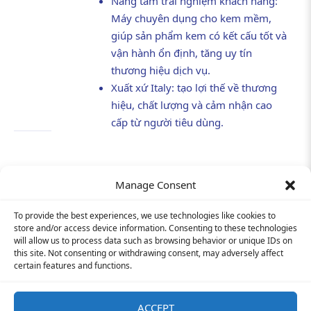
Nâng tầm trải nghiệm khách hàng:
Máy chuyên dụng cho kem mềm,
giúp sản phẩm kem có kết cấu tốt và
vận hành ổn định, tăng uy tín
thương hiệu dịch vụ.
Xuất xứ Italy: tạo lợi thế về thương
hiệu, chất lượng và cảm nhận cao
cấp từ người tiêu dùng.
Manage Consent
To provide the best experiences, we use technologies like cookies to
Hỗ trợ khách hàng:
090 1199 076
store and/or access device information. Consenting to these technologies
INFORMATION
will allow us to process data such as browsing behavior or unique IDs on
Cơ hội việc làm
E-mail:
info@tim-corp.com.vn
this site. Not consenting or withdrawing consent, may adversely affect
Chính sách bảo mật
Giấy phép kinh doanh số:
0315719359
certain features and functions.
Liên Hệ
F
Y
I
a
o
n
ACCEPT