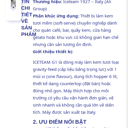
TIN
Thương hiệu:
Iceteam 1927 – Italy (Ali
CHI
Group)
TIẾT
Phân khúc ứng dụng:
Thiết bị làm kem
VỀ
tươi mềm (soft-serve) chuyên nghiệp dành
SẢN
cho quán café, bar, quầy kem, cửa hàng
PHẨM
gelato hoặc khu vực có không gian hạn chế
nhưng cần sản lượng ổn định.
Giới thiệu thiết bị:
ICETEAM G1 là dòng máy làm kem tươi loại
gravity-feed (cấp liệu bằng trọng lực) với 1
mùi vị (one flavour), dung tích hopper 6 lít,
thiết kế dạng countertop (đặt bàn) hoặc
đứng nhỏ gọn. Máy thích hợp cho môi
trường có yêu cầu vận hành đơn giản, vệ
sinh nhanh và không cần quá lớn về diện
tích. Máy được sản xuất tại Italy.
2. ƯU ĐIỂM NỔI BẬT