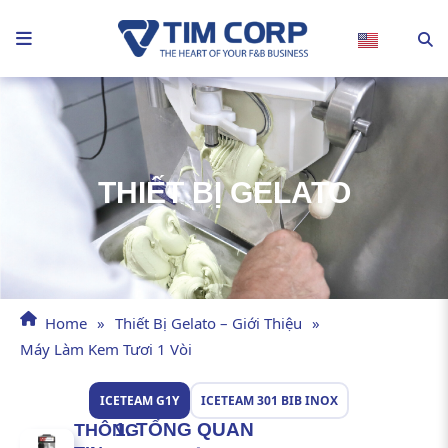
Nhảy
tới
nội
dung
THIẾT BỊ GELATO
Home
»
Thiết Bị Gelato – Giới Thiệu
»
Máy Làm Kem Tươi 1 Vòi
ICETEAM G1Y
ICETEAM 301 BIB INOX
1. TỔNG QUAN
THÔNG