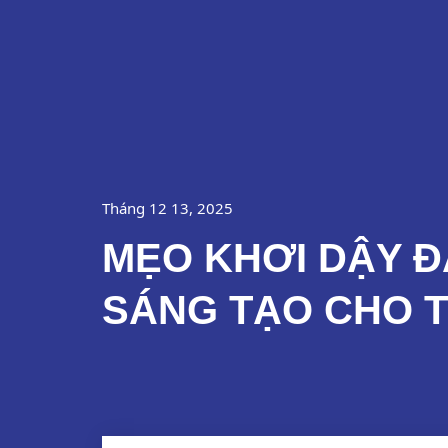
Nhảy
Về Chúng Tôi
tới
nội
dung
Tháng 12 13, 2025
MẸO KHƠI DẬY Đ
SÁNG TẠO CHO T