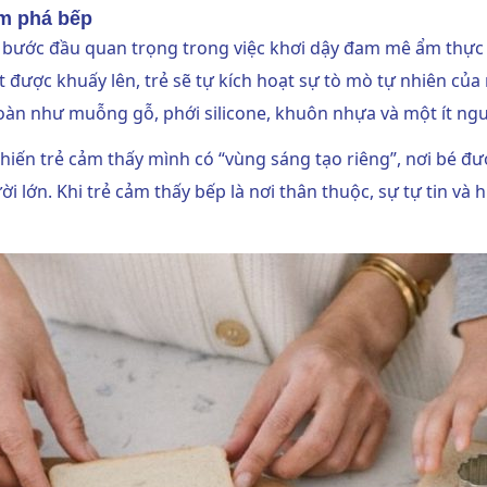
ám phá bếp
à bước đầu quan trọng trong việc khơi dậy đam mê ẩm thực 
t được khuấy lên, trẻ sẽ tự kích hoạt sự tò mò tự nhiên củ
àn như muỗng gỗ, phới silicone, khuôn nhựa và một ít ngu
hiến trẻ cảm thấy mình có “vùng sáng tạo riêng”, nơi bé 
i lớn. Khi trẻ cảm thấy bếp là nơi thân thuộc, sự tự tin và