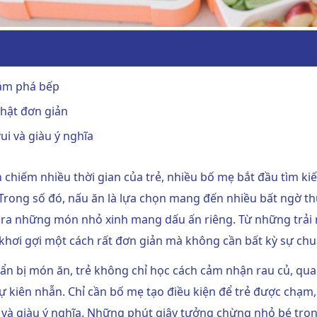
hám phá bếp
thật đơn giản
ui và giàu ý nghĩa
ần chiếm nhiều thời gian của trẻ, nhiều bố mẹ bắt đầu tìm 
rong số đó, nấu ăn là lựa chọn mang đến nhiều bất ngờ thú 
ạo ra những món nhỏ xinh mang dấu ấn riêng. Từ những
trải
 khơi gợi một cách rất đơn giản mà không cần bất kỳ sự chu
uẩn bị món ăn, trẻ không chỉ học cách cảm nhận rau củ, qua
ự kiên nhẫn. Chỉ cần bố mẹ tạo điều kiện để trẻ được chạm, 
 và giàu ý nghĩa. Những phút giây tưởng chừng nhỏ bé trong