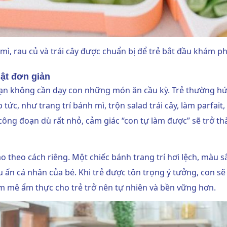
ì, rau củ và trái cây được chuẩn bị để trẻ bắt đầu khám 
hật đơn giản
ạn không cần dạy con những món ăn cầu kỳ. Trẻ thường hứ
 tức, như trang trí bánh mì, trộn salad trái cây, làm parfai
 công đoạn dù rất nhỏ, cảm giác “con tự làm được” sẽ trở t
ạo theo cách riêng. Một chiếc bánh trang trí hơi lệch, màu 
u ấn cá nhân của bé. Khi trẻ được tôn trọng ý tưởng, con sẽ
m mê ẩm thực cho trẻ trở nên tự nhiên và bền vững hơn.