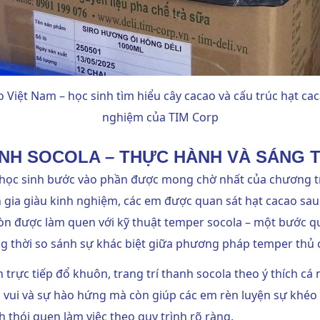
 Việt Nam – học sinh tìm hiểu cây cacao và cấu trúc hạt ca
nghiệm của TIM Corp
NH SOCOLA – THỰC HÀNH VÀ SÁNG 
, học sinh bước vào phần được mong chờ nhất của chương t
n gia giàu kinh nghiệm, các em được quan sát hạt cacao sau
còn được làm quen với kỹ thuật temper socola – một bước q
ng thời so sánh sự khác biệt giữa phương pháp temper thủ
 trực tiếp đổ khuôn, trang trí thanh socola theo ý thích c
vui và sự hào hứng mà còn giúp các em rèn luyện sự khéo l
h thói quen làm việc theo quy trình rõ ràng.