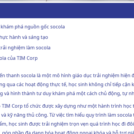
h khám phá nguồn gốc socola
Thực hành và sáng tạo
 trải nghiệm làm socola
ola của TIM Corp
ến thanh socola là một mô hình giáo dục trải nghiệm hiện đạ
g qua các hoạt động thực tế, học sinh không chỉ tiếp cận 
ăng và hình thành tư duy khám phá một cách chủ động, tự nh
o TIM Corp tổ chức
được xây dựng như một hành trình học tậ
à kỹ năng thủ công. Từ việc tìm hiểu quy trình làm socola 
ẩm, học sinh được trải nghiệm trọn vẹn quá trình học đi đô
, góp phần đa dạng hóa hoạt động ngoại khóa và hỗ trợ giá