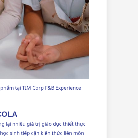
n phẩm tại TIM Corp F&B Experience
COLA
lại nhiều giá trị giáo dục thiết thực
học sinh tiếp cận kiến thức liên môn