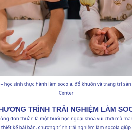
 – học sinh thực hành làm socola, đổ khuôn và trang trí sả
Center
 CHƯƠNG TRÌNH TRẢI NGHIỆM LÀM SO
ông đơn thuần là một buổi học ngoại khóa vui chơi mà mang 
hiết kế bài bản, chương trình trải nghiệm làm socola giúp 