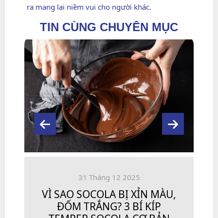
ra mang lại niềm vui cho người khác.
TIN CÙNG CHUYÊN MỤC
31 Tháng 12 2025
VÌ SAO SOCOLA BỊ XỈN MÀU,
ĐỐM TRẮNG? 3 BÍ KÍP