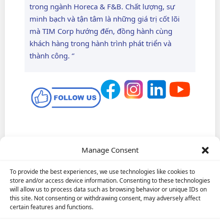
trong ngành Horeca & F&B. Chất lượng, sự
minh bạch và tận tâm là những giá trị cốt lõi
mà TIM Corp hướng đến, đồng hành cùng
khách hàng trong hành trình phát triển và
thành công. ‘’
Manage Consent
To provide the best experiences, we use technologies like cookies to
Hỗ trợ khách hàng:
090 1199 076
store and/or access device information. Consenting to these technologies
INFORMATION
will allow us to process data such as browsing behavior or unique IDs on
Cơ hội việc làm
E-mail:
info@tim-corp.com.vn
this site. Not consenting or withdrawing consent, may adversely affect
Chính sách bảo mật
Giấy phép kinh doanh số:
0315719359
certain features and functions.
Liên Hệ