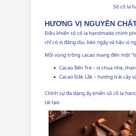
Sô cô la 
HƯƠNG VỊ NGUYÊN CHẤT
Điều khiến sô cô la handmade chinh phụ
chỉ có vị đắng dịu, béo ngậy và hậu vị n
Mỗi vùng trồng cacao mang đến một “tí
Cacao Bến Tre – vị chua nhẹ, tha
Cacao Đắk Lắk – hương trái cây v
Chính sự đa dạng ấy khiến sô cô la hand
tái tạo.