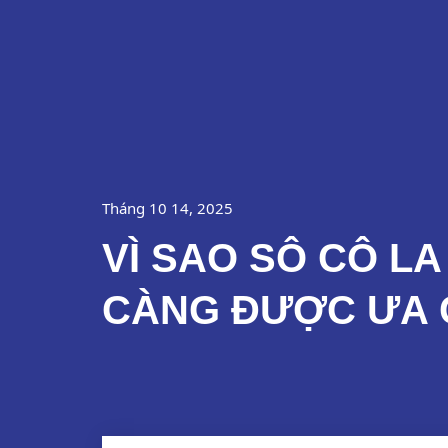
Nhảy
Về Chúng Tôi
tới
nội
dung
Tháng 10 14, 2025
VÌ SAO SÔ CÔ L
CÀNG ĐƯỢC ƯA