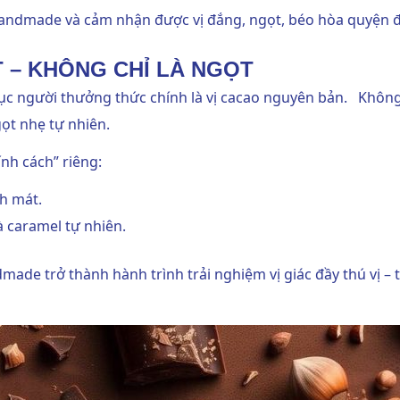
handmade và cảm nhận được vị đắng, ngọt, béo hòa quyện đầ
 – KHÔNG CHỈ LÀ NGỌT
c người thưởng thức chính là vị
cacao nguyên bản.
Không p
gọt nhẹ tự nhiên.
nh cách” riêng:
nh mát.
à caramel tự nhiên.
made trở thành hành trình trải nghiệm vị giác đầy thú vị –