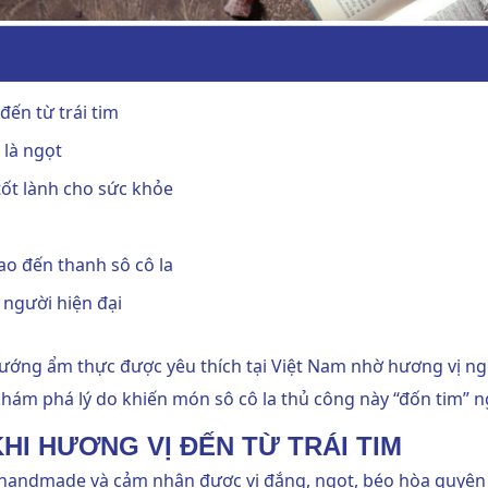
đến từ trái tim
 là ngọt
tốt lành cho sức khỏe
ao đến thanh sô cô la
 người hiện đại
ướng ẩm thực được yêu thích tại Việt Nam nhờ hương vị ngu
khám phá lý do khiến món sô cô la thủ công này “đốn tim” 
HI HƯƠNG VỊ ĐẾN TỪ TRÁI TIM
a handmade
và cảm nhận được vị đắng, ngọt, béo hòa quyện 