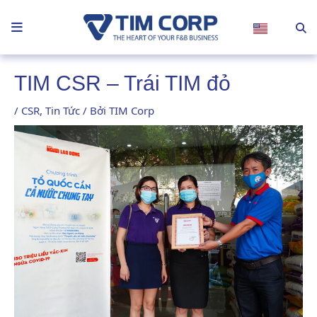
Nhảy
tới
nội
dung
TIM CSR – Trái TIM đỏ
/
CSR
,
Tin Tức
/ Bởi
TIM Corp