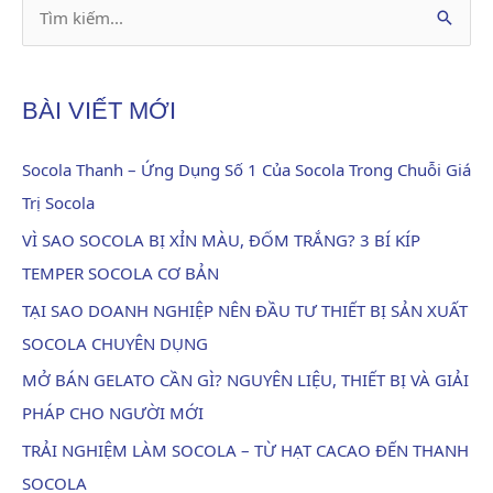
T
ì
m
BÀI VIẾT MỚI
k
i
Socola Thanh – Ứng Dụng Số 1 Của Socola Trong Chuỗi Giá
ế
Trị Socola
m
VÌ SAO SOCOLA BỊ XỈN MÀU, ĐỐM TRẮNG? 3 BÍ KÍP
:
TEMPER SOCOLA CƠ BẢN
TẠI SAO DOANH NGHIỆP NÊN ĐẦU TƯ THIẾT BỊ SẢN XUẤT
SOCOLA CHUYÊN DỤNG
MỞ BÁN GELATO CẦN GÌ? NGUYÊN LIỆU, THIẾT BỊ VÀ GIẢI
PHÁP CHO NGƯỜI MỚI
TRẢI NGHIỆM LÀM SOCOLA – TỪ HẠT CACAO ĐẾN THANH
SOCOLA