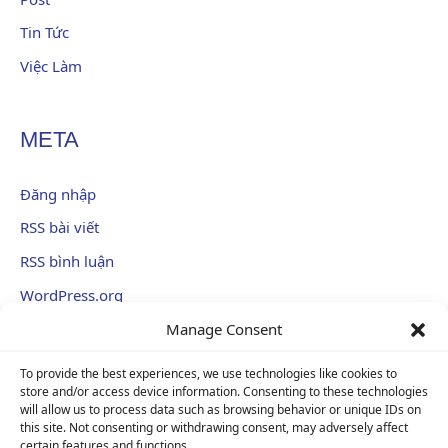
Tin Tức
Việc Làm
META
Đăng nhập
RSS bài viết
RSS bình luận
WordPress.org
Manage Consent
To provide the best experiences, we use technologies like cookies to
Hỗ trợ khách hàng:
090 1199 076
store and/or access device information. Consenting to these technologies
INFORMATION
will allow us to process data such as browsing behavior or unique IDs on
Cơ hội việc làm
E-mail:
info@tim-corp.com.vn
this site. Not consenting or withdrawing consent, may adversely affect
Chính sách bảo mật
Giấy phép kinh doanh số:
0315719359
certain features and functions.