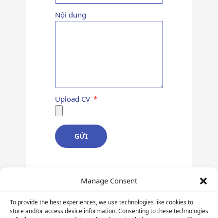
Nội dung
Upload CV
GỬI
Manage Consent
To provide the best experiences, we use technologies like cookies to
Hỗ trợ khách hàng:
090 1199 076
store and/or access device information. Consenting to these technologies
INFORMATION