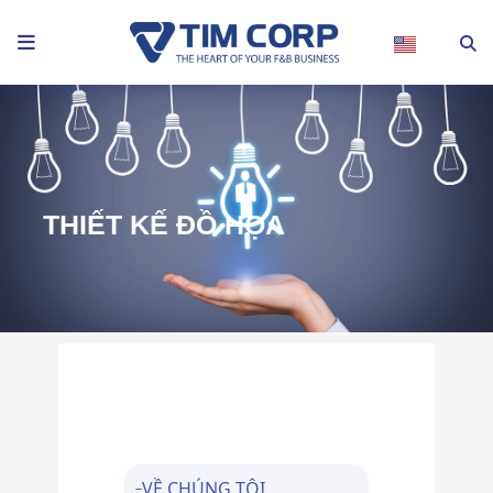
Nhảy
tới
nội
dung
THIẾT KẾ ĐỒ HỌA
VỀ CHÚNG TÔI