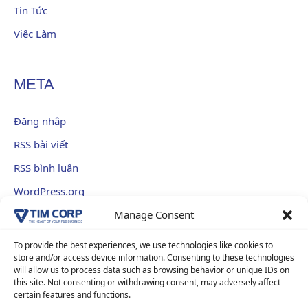
Tin Tức
Việc Làm
META
Đăng nhập
RSS bài viết
RSS bình luận
WordPress.org
Manage Consent
To provide the best experiences, we use technologies like cookies to
Hỗ trợ khách hàng:
090 1199 076
store and/or access device information. Consenting to these technologies
INFORMATION
will allow us to process data such as browsing behavior or unique IDs on
Cơ hội việc làm
E-mail:
info@tim-corp.com.vn
this site. Not consenting or withdrawing consent, may adversely affect
Chính sách bảo mật
Giấy phép kinh doanh số:
0315719359
certain features and functions.
Liên Hệ