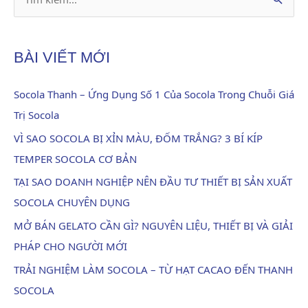
T
ì
m
BÀI VIẾT MỚI
k
i
Socola Thanh – Ứng Dụng Số 1 Của Socola Trong Chuỗi Giá
ế
Trị Socola
m
VÌ SAO SOCOLA BỊ XỈN MÀU, ĐỐM TRẮNG? 3 BÍ KÍP
:
TEMPER SOCOLA CƠ BẢN
TẠI SAO DOANH NGHIỆP NÊN ĐẦU TƯ THIẾT BỊ SẢN XUẤT
SOCOLA CHUYÊN DỤNG
MỞ BÁN GELATO CẦN GÌ? NGUYÊN LIỆU, THIẾT BỊ VÀ GIẢI
PHÁP CHO NGƯỜI MỚI
TRẢI NGHIỆM LÀM SOCOLA – TỪ HẠT CACAO ĐẾN THANH
SOCOLA