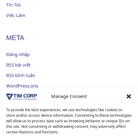
Tin Tức
Việc Làm
META
Đăng nhập
RSS bài viết
RSS bình luận
WordPress.org
Manage Consent
To provide the best experiences, we use technologies like cookies to
Hỗ trợ khách hàng:
090 1199 076
store and/or access device information. Consenting to these technologies
INFORMATION
will allow us to process data such as browsing behavior or unique IDs on
Cơ hội việc làm
E-mail:
info@tim-corp.com.vn
this site. Not consenting or withdrawing consent, may adversely affect
Chính sách bảo mật
Giấy phép kinh doanh số:
0315719359
certain features and functions.
Liên Hệ