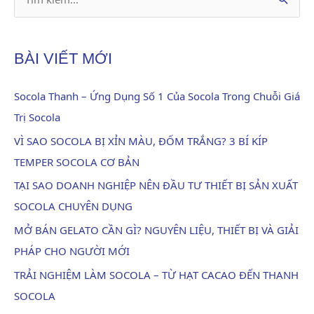
T
ì
m
BÀI VIẾT MỚI
k
i
Socola Thanh – Ứng Dụng Số 1 Của Socola Trong Chuỗi Giá
ế
Trị Socola
m
VÌ SAO SOCOLA BỊ XỈN MÀU, ĐỐM TRẮNG? 3 BÍ KÍP
:
TEMPER SOCOLA CƠ BẢN
TẠI SAO DOANH NGHIỆP NÊN ĐẦU TƯ THIẾT BỊ SẢN XUẤT
SOCOLA CHUYÊN DỤNG
MỞ BÁN GELATO CẦN GÌ? NGUYÊN LIỆU, THIẾT BỊ VÀ GIẢI
PHÁP CHO NGƯỜI MỚI
TRẢI NGHIỆM LÀM SOCOLA – TỪ HẠT CACAO ĐẾN THANH
SOCOLA