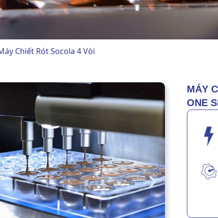
Máy Chiết Rót Socola 4 Vòi
MÁY C
ONE S