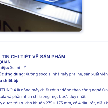
TIN CHI TIẾT VỀ SẢN PHẨM
 QUAN
hiệu:
Selmi
– Ý
úc ứng dụng:
Xưởng socola, nhà máy praline, sản xuất viê
u thiết bị:
TTUNO 4 là dòng máy chiết rót tự động theo công nghệ One
cola và phần nhân chỉ trong một bước duy nhất.
y được tối ưu cho khuôn 275 × 175 mm, có 4 đầu rót, điều