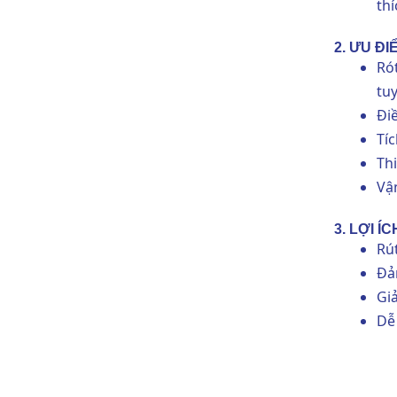
th
2. ƯU ĐI
Ró
tuy
Đi
Tí
Thi
Vậ
3. LỢI Í
Rú
Đả
Gi
Dễ