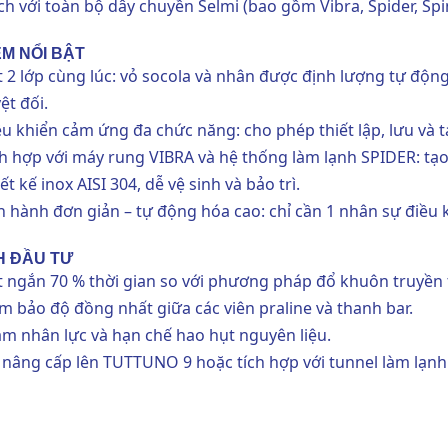
ích với toàn bộ dây chuyền Selmi (bao gồm Vibra, Spider, Sp
ỂM NỔI BẬT
t 2 lớp cùng lúc: vỏ socola và nhân được định lượng tự độn
ệt đối.
ều khiển cảm ứng đa chức năng: cho phép thiết lập, lưu và t
ch hợp với máy rung VIBRA và hệ thống làm lạnh SPIDER: tạ
ết kế inox AISI 304, dễ vệ sinh và bảo trì.
n hành đơn giản – tự động hóa cao: chỉ cần 1 nhân sự điều 
CH ĐẦU TƯ
t ngắn 70 % thời gian so với phương pháp đổ khuôn truyền
m bảo độ đồng nhất giữa các viên praline và thanh bar.
ảm nhân lực và hạn chế hao hụt nguyên liệu.
 nâng cấp lên
TUTTUNO 9
hoặc tích hợp với tunnel làm lạnh