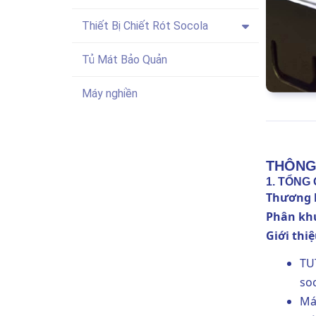
Thiết Bị Chiết Rót Socola
Tủ Mát Bảo Quản
Máy nghiền
THÔNG 
1. TỔNG
Thương 
Phân kh
Giới thiệ
TU
so
Má