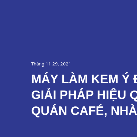
Nhảy
Về Chúng Tôi
tới
nội
dung
Tháng 11 29, 2021
MÁY LÀM KEM Ý 
GIẢI PHÁP HIỆU 
QUÁN CAFÉ, NH