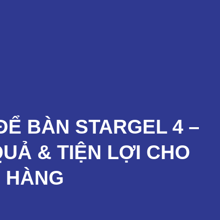
Sản Phẩm
Dịch Vụ
Đào Tạo
Tin Tức
ĐỂ BÀN STARGEL 4 –
QUẢ & TIỆN LỢI CHO
À HÀNG