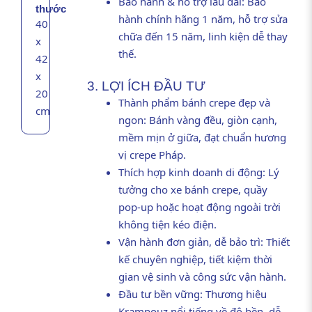
Bảo hành & hỗ trợ lâu dài: Bảo
thước
hành chính hãng 1 năm, hỗ trợ sửa
40
chữa đến 15 năm, linh kiện dễ thay
x
thế.
42
x
3. LỢI ÍCH ĐẦU TƯ
20
Thành phẩm bánh crepe đẹp và
cm
ngon: Bánh vàng đều, giòn cạnh,
mềm mịn ở giữa, đạt chuẩn hương
vị crepe Pháp.
Thích hợp kinh doanh di động: Lý
tưởng cho xe bánh crepe, quầy
pop-up hoặc hoạt động ngoài trời
không tiện kéo điện.
Vận hành đơn giản, dễ bảo trì: Thiết
kế chuyên nghiệp, tiết kiệm thời
gian vệ sinh và công sức vận hành.
Đầu tư bền vững: Thương hiệu
Krampouz nổi tiếng về độ bền, dễ