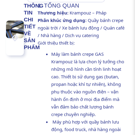
1. TỔNG QUAN
THÔNG
TIN
Thương hiệu:
Krampouz – Pháp
CHI
Phân khúc ứng dụng:
Quầy bánh crepe
TIẾT
ngoài trời / Xe bánh lưu động / Quán café
VỀ
/ Nhà hàng / Dịch vụ catering
SẢN
Giới thiệu thiết bị:
PHẨM
Máy làm bánh crepe GAS
Krampouz là lựa chọn lý tưởng cho
những mô hình cần tính linh hoạt
cao. Thiết bị sử dụng gas (butan,
propan hoặc khí tự nhiên), không
phụ thuộc vào nguồn điện – vận
hành ổn định ở mọi địa điểm mà
vẫn đảm bảo chất lượng bánh
crepe chuyên nghiệp.
Máy phù hợp với quầy bánh lưu
động, food truck, nhà hàng ngoài