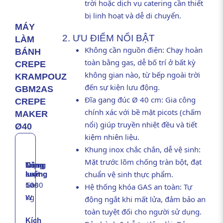
trời hoặc dịch vụ catering cần thiết
bị linh hoạt và dễ di chuyển.
MÁY
2. ƯU ĐIỂM NỔI BẬT
LÀM
Không cần nguồn điện: Chạy hoàn
BÁNH
toàn bằng gas, dễ bố trí ở bất kỳ
CREPE
không gian nào, từ bếp ngoài trời
KRAMPOUZ
đến sự kiện lưu động.
GBM2AS
Đĩa gang đúc Ø 40 cm: Gia công
CREPE
chính xác với bề mặt picots (chấm
MAKER
nổi) giúp truyền nhiệt đều và tiết
Ø40
kiệm nhiên liệu.
Khung inox chắc chắn, dễ vệ sinh:
Mặt trước lõm chống tràn bột, đạt
Năng
Công
Trọng
chuẩn vệ sinh thực phẩm.
lượng
suất
lượng
Gas
5000
16
Hệ thống khóa GAS an toàn: Tự
W
Kg
động ngắt khi mất lửa, đảm bảo an
toàn tuyệt đối cho người sử dụng.
Kích