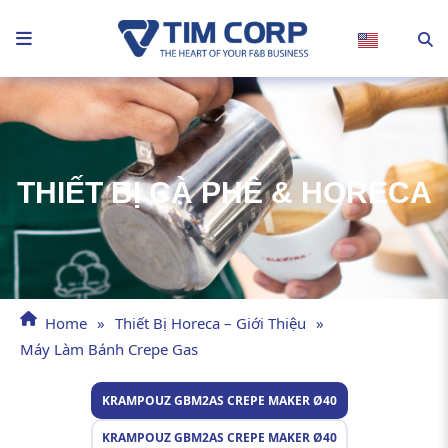
Nhảy
tới
nội
dung
THIẾT BỊ CÀ PHÊ & HORECA
Home
»
Thiết Bị Horeca – Giới Thiệu
»
Máy Làm Bánh Crepe Gas
KRAMPOUZ GBM2AS CREPE MAKER Ø40
KRAMPOUZ GBM2AS CREPE MAKER Ø40