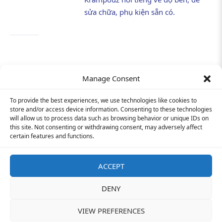
sửa chữa, phụ kiện sẵn có.
Manage Consent
To provide the best experiences, we use technologies like cookies to
Hỗ trợ khách hàng:
090 1199 076
store and/or access device information. Consenting to these technologies
INFORMATION
will allow us to process data such as browsing behavior or unique IDs on
Cơ hội việc làm
E-mail:
info@tim-corp.com.vn
this site. Not consenting or withdrawing consent, may adversely affect
Chính sách bảo mật
Giấy phép kinh doanh số:
0315719359
certain features and functions.
Liên Hệ
F
Y
I
a
o
n
ACCEPT
c
u
s
e
t
t
DENY
© 2021-2023 All rights reserved
b
u
a
o
b
g
o
e
r
VIEW PREFERENCES
k
a