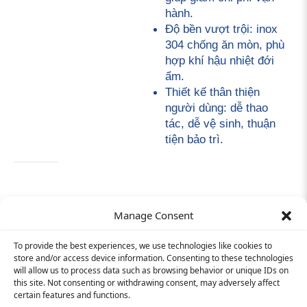
hành.
Độ bền vượt trội: inox 
304 chống ăn mòn, phù 
hợp khí hậu nhiệt đới 
ẩm.
Thiết kế thân thiện 
người dùng: dễ thao 
tác, dễ vệ sinh, thuận 
tiện bảo trì.
Manage Consent
To provide the best experiences, we use technologies like cookies to
Hỗ trợ khách hàng:
090 1199 076
store and/or access device information. Consenting to these technologies
INFORMATION
will allow us to process data such as browsing behavior or unique IDs on
Cơ hội việc làm
E-mail:
info@tim-corp.com.vn
this site. Not consenting or withdrawing consent, may adversely affect
Chính sách bảo mật
Giấy phép kinh doanh số:
0315719359
certain features and functions.
Liên Hệ