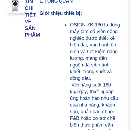
1. TỔNG QUAN
TIN
CHI
Giới thiệu thiết bị:
TIẾT
VỀ
OSION ZB-160 là dòng 
SẢN
máy làm đá viên công 
PHẨM
nghiệp được thiết kế 
hiện đại, vận hành ổn 
định và tiết kiệm năng 
lượng, mang đến 
nguồn đá viên tinh 
khiết, trong suốt và 
đồng đều.
 Với năng suất 160 
kg/ngày, thiết bị đáp 
ứng hoàn hảo nhu cầu 
của nhà hàng, khách 
sạn, quán bar, chuỗi 
F&B hoặc cơ sở chế 
biến thực phẩm cần 