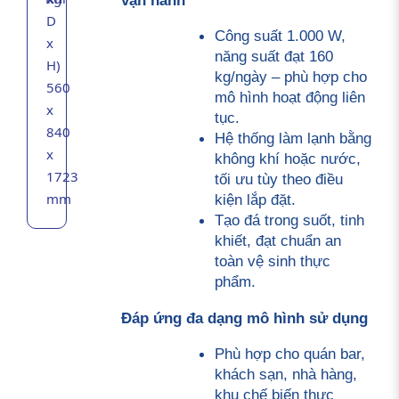
D
Công suất 1.000 W, 
x
năng suất đạt 160 
H)
kg/ngày – phù hợp cho 
560
mô hình hoạt động liên 
x
tục.
840
Hệ thống làm lạnh bằng 
x
không khí hoặc nước, 
1723
tối ưu tùy theo điều 
mm
kiện lắp đặt.
Tạo đá trong suốt, tinh 
khiết, đạt chuẩn an 
toàn vệ sinh thực 
phẩm.
Đáp ứng đa dạng mô hình sử dụng
Phù hợp cho quán bar, 
khách sạn, nhà hàng, 
khu chế biến thực 