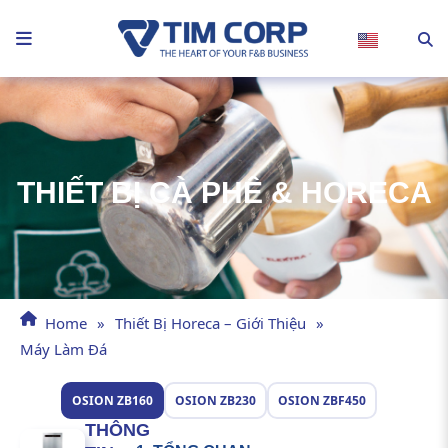
Nhảy
tới
nội
dung
THIẾT BỊ CÀ PHÊ & HORECA
Home
»
Thiết Bị Horeca – Giới Thiệu
»
Máy Làm Đá
OSION ZB160
OSION ZB230
OSION ZBF450
THÔNG