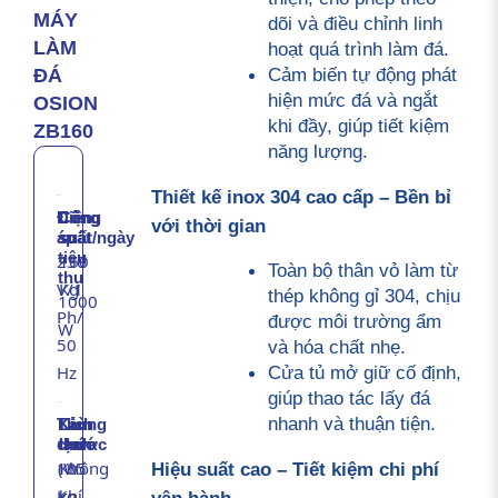
MÁY
dõi và điều chỉnh linh 
LÀM
hoạt quá trình làm đá.
Cảm biến tự động phát 
ĐÁ
hiện mức đá và ngắt 
OSION
khi đầy, giúp tiết kiệm 
ZB160
năng lượng.
Thiết kế inox 304 cao cấp – Bền bỉ 
Điện
Công
Công
với thời gian
áp
suất
suất/ngày
tiêu
230
160
Toàn bộ thân vỏ làm từ 
thụ
V/1
Kg
thép không gỉ 304, chịu 
1000
Ph/
được môi trường ẩm 
W
50
và hóa chất nhẹ.
Hz
Cửa tủ mở giữ cố định, 
giúp thao tác lấy đá 
nhanh và thuận tiện.
Thùng
Kích
Làm
chứa
thước
lạnh
105
(W
Không
Hiệu suất cao – Tiết kiệm chi phí 
Kg
x
khí
vận hành