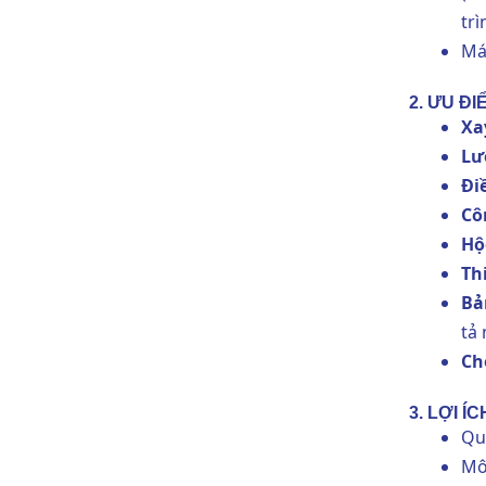
trì
Má
2. ƯU ĐI
Xa
Lư
Đi
Cô
Hộ
Th
Bả
tả
Ch
3. LỢI Í
Qu
Mô