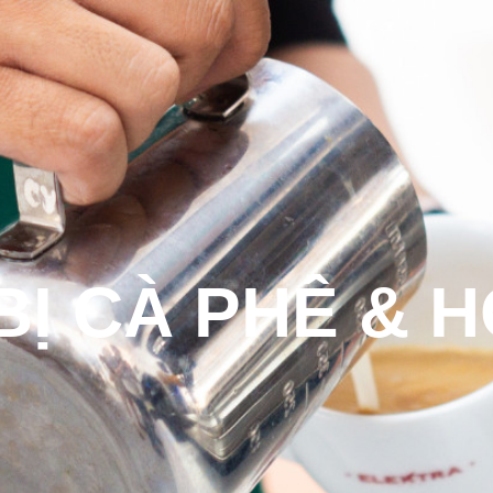
Sản Phẩm
Dịch Vụ
Đào Tạo
Tin Tức
 BỊ CÀ PHÊ & 