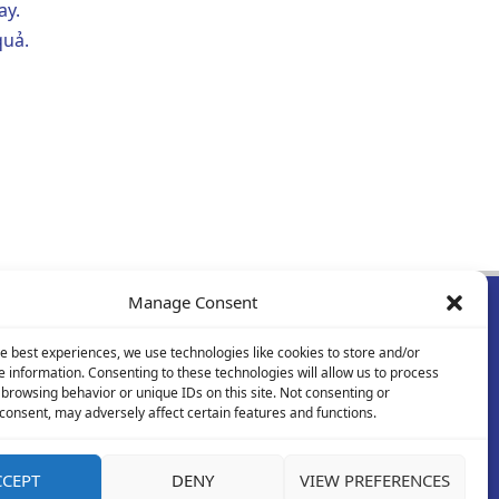
ay.
quả.
Manage Consent
INFORMATION
he best experiences, we use technologies like cookies to store and/or
e information. Consenting to these technologies will allow us to process
Cơ hội việc làm
 browsing behavior or unique IDs on this site. Not consenting or
Chính sách bảo mật
consent, may adversely affect certain features and functions.
Liên Hệ
CCEPT
DENY
VIEW PREFERENCES