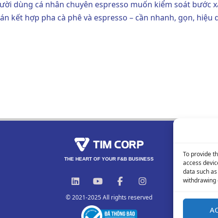
ười dùng cá nhân chuyên espresso muốn kiểm soát bước x
án kết hợp pha cà phê và espresso – cần nhanh, gọn, hiệu 
To provide t
THE HEART OF YOUR F&B BUSINESS
access devic
data such as
L
Y
F
I
withdrawing 
i
o
a
n
n
u
c
s
© 2021-2025 All rights reserved
k
t
e
t
A
e
u
b
a